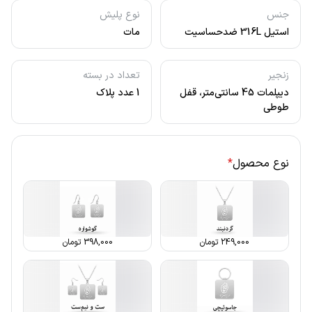
جنس
نوع پلیش
استیل 316L ضدحساسیت
مات
زنجیر
تعداد در بسته
دیپلمات 45 سانتی‌متر، قفل
1 عدد پلاک
طوطی
نوع محصول
*
249,000
تومان
398,000
تومان