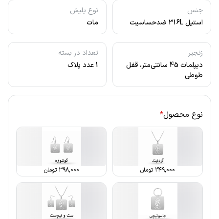
جنس
نوع پلیش
استیل 316L ضدحساسیت
مات
زنجیر
تعداد در بسته
دیپلمات 45 سانتی‌متر، قفل
1 عدد پلاک
طوطی
نوع محصول
*
249,000
تومان
398,000
تومان