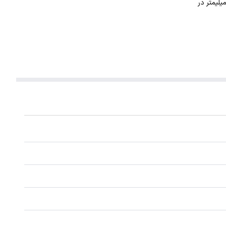
ورآلات نگار طراحی و ساخته شده است. این گردنبند با ضخامت 1 میلیمتر در