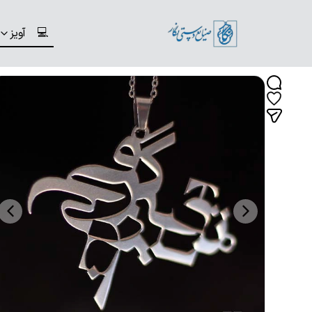
💻
آویز