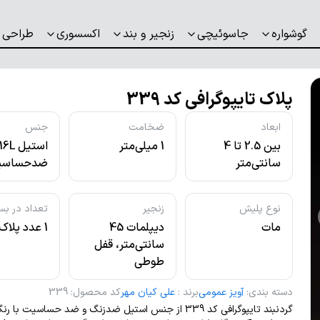
گوشواره
جاسوئیچی
زنجیر و بند
اکسسوری
طراحی 
پلاک تایپوگرافی کد 339
ابعاد
ضخامت
جنس
بین 2.5 تا 4
1 میلی‌متر
استیل L
سانتی‌متر
ضدحساسی
نوع پلیش
زنجیر
تعداد در بس
مات
دیپلمات 45
1 عدد پلاک
سانتی‌متر، قفل
طوطی
دسته بندی
:
آویز عمومی
برند
:
علی کیان مهر
کد محصول
:
339
گردنبند تایپوگرافی کد 339 از جنس استیل ضدزنگ و ضد حساسیت با