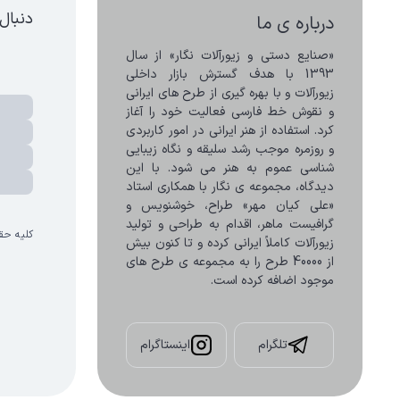
دنبال
درباره ی ما
«صنایع دستی و زیورآلات نگار» از سال 
1393 با هدف گسترش بازار داخلی 
زیورآلات و با بهره گیری از طرح های ایرانی 
و نقوش خط فارسی فعالیت خود را آغاز 
کرد. استفاده از هنر ایرانی در امور کاربردی 
و روزمره موجب رشد سلیقه و نگاه زیبایی 
شناسی عموم به هنر می شود. با این 
دیدگاه، مجموعه ی نگار با همکاری استاد 
«علی کیان مهر» طراح، خوشنویس و 
گرافیست ماهر، اقدام به طراحی و تولید 
کلیه حق
زیورآلات کاملاً ایرانی کرده و تا کنون بیش 
از 40000 طرح را به مجموعه ی طرح های 
موجود اضافه کرده است.
تلگرام
اینستاگرام