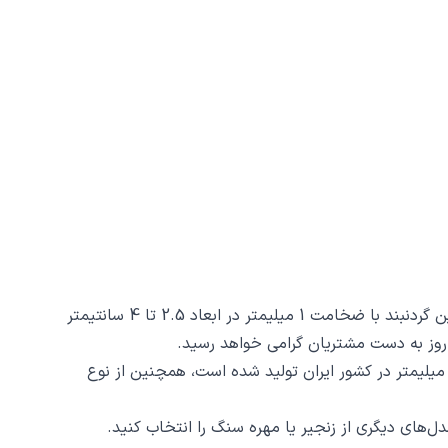
گردنبند تایپوگرافی کد 339 از جنس استیل ضدزنگ و ضد حساسیت با رنگ ثابت توسط زیورآلات نگار طراحی و ساخته شده است. این گردنبند با ضخامت 1 میلیمتر در ابعاد 2.5 تا 4 سانتیمتر
گردنبند تایپوگرافی کد 339 ظرافت و دقت ساخت و برش آن است، این محصول با روش برش لیزری و دقت 2 دهم میلیمتر در کشور ایران تولید شده است، همچنین از نوع