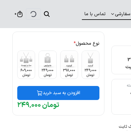
سفارشی
تماس با ما
0
نوع محصول
*
316
ت
609,000
249,000
398,000
249,000
تومان
تومان
تومان
تومان
ته
افزودن به سبد خرید
تومان
۰۰۰
٬
۲۴۹
 رنگ ثابت