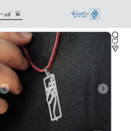
💻
آویز