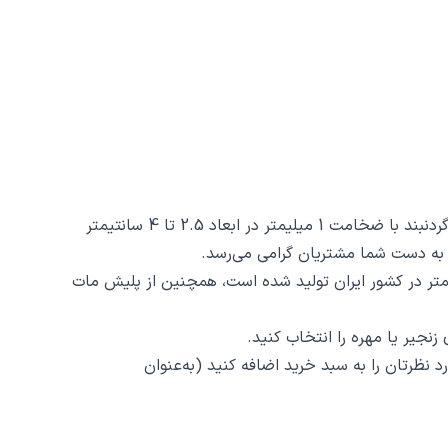
گردنبند میهن کد 6382 از جنس استیل ضدزنگ و ضد حساسیت با رنگ ثابت توسط زیورآلات نگار طراحی و ساخته شده است. این گردنبند با ضخامت 1 میلیمتر در ابعاد 2.5 تا 4 سانتیمتر
 کد 6382 ظرافت و دقت ساخت و برش آن است، این محصول با روش برش لیزری با دقت 2 دهم میلیمتر در کشور ایران تولید شده است، همچنین از پلیش مات
نجیر یا مهره را انتخاب کنید.
د نظرتان را به سبد خرید اضافه کنید (به‌عنوان‌