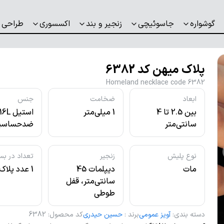
گوشواره
جاسوئیچی
زنجیر و بند
اکسسوری
طراحی 
پلاک میهن کد 6382
Homeland necklace code 6382
ابعاد
ضخامت
جنس
بین 2.5 تا 4
1 میلی‌متر
استیل L
سانتی‌متر
ضدحساسی
نوع پلیش
زنجیر
تعداد در بس
مات
دیپلمات 45
1 عدد پلاک
سانتی‌متر، قفل
طوطی
دسته بندی
:
آویز عمومی
برند
:
حسین حیدری
کد محصول
:
6382