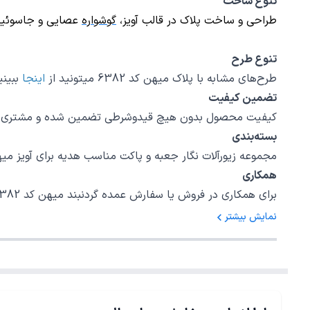
تنوع ساخت
طراحی و ساخت پلاک در قالب
آویز
،
گوشواره
عصایی و
جاسوئی
تنوع طرح
طرح‌های مشابه با پلاک میهن کد 6382 میتونید از
اینجا
ببینی
تضمین کیفیت
کیفیت محصول بدون هیچ قیدوشرطی تضمین شده و مشتری اختی
بسته‌بندی
مجموعه زیورآلات نگار جعبه و پاکت مناسب هدیه برای آویز میهن کد 6382 در نظر گرفته است، امیدواریم بتوانیم رضایت خاطر شما را برای یک خرید خوب
همکاری
برای همکاری در فروش یا سفارش عمده گردنبند میهن کد 6382 با شمارهٔ 02147620042 داخلی 5 تماس بگیرید.
نمایش بیشتر