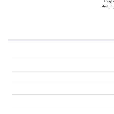
بت توسط
. این گردنبند با ضخامت 1 میلیمتر در ابعاد