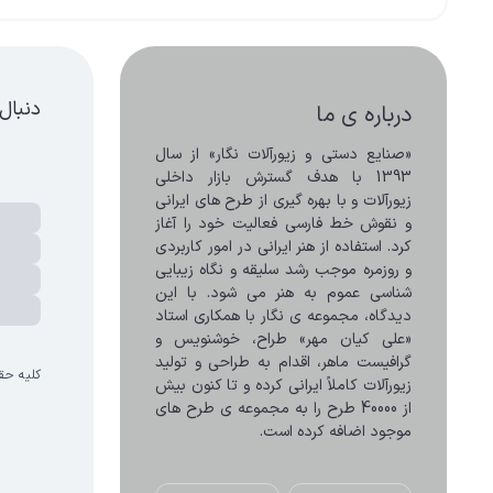
دنبال
درباره ی ما
«صنایع دستی و زیورآلات نگار» از سال 
1393 با هدف گسترش بازار داخلی 
زیورآلات و با بهره گیری از طرح های ایرانی 
و نقوش خط فارسی فعالیت خود را آغاز 
کرد. استفاده از هنر ایرانی در امور کاربردی 
و روزمره موجب رشد سلیقه و نگاه زیبایی 
شناسی عموم به هنر می شود. با این 
دیدگاه، مجموعه ی نگار با همکاری استاد 
«علی کیان مهر» طراح، خوشنویس و 
گرافیست ماهر، اقدام به طراحی و تولید 
کلیه حق
زیورآلات کاملاً ایرانی کرده و تا کنون بیش 
از 40000 طرح را به مجموعه ی طرح های 
موجود اضافه کرده است.