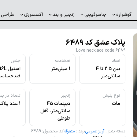
گوشواره
جاسوئیچی
زنجیر و بند
اکسسوری
طراحی 
پلاک عشق کد 6489
Love necklace code 6489
ابعاد
ضخامت
جنس
بین 2.5 تا 4
1 میلی‌متر
استیل L
سانتی‌متر
ضدحساسی
نوع پلیش
زنجیر
تعداد در بس
مات
دیپلمات 45
1 عدد پلاک
سانتی‌متر، قفل
طوطی
دسته بندی
:
آویز عمومی
برند
:
متفرقه
کد محصول
:
6489