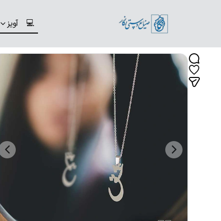
💻
آویز