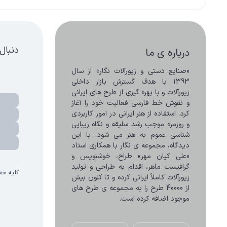
دنبال
درباره ی ما
«صنایع دستی و زیورآلات نگار» از سال 
1393 با هدف گسترش بازار داخلی 
زیورآلات و با بهره گیری از طرح های ایرانی 
و نقوش خط فارسی فعالیت خود را آغاز 
کرد. استفاده از هنر ایرانی در امور کاربردی 
و روزمره موجب رشد سلیقه و نگاه زیبایی 
شناسی عموم به هنر می شود. با این 
دیدگاه، مجموعه ی نگار با همکاری استاد 
«علی کیان مهر» طراح، خوشنویس و 
گرافیست ماهر، اقدام به طراحی و تولید 
کلیه حق
زیورآلات کاملاً ایرانی کرده و تا کنون بیش 
از 40000 طرح را به مجموعه ی طرح های 
موجود اضافه کرده است.