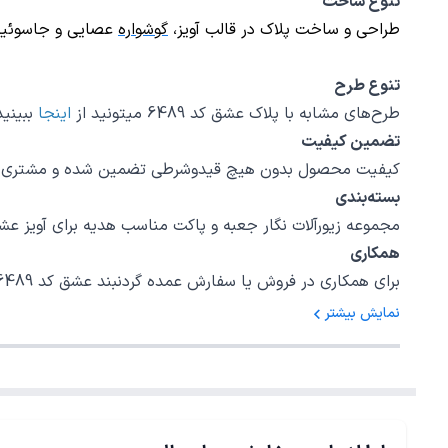
تنوع ساخت
طراحی و ساخت پلاک در قالب
آویز
،
گوشواره
عصایی و
جاسوئی
تنوع طرح
طرح‌های مشابه با پلاک عشق کد 6489 میتونید از
اینجا
ببینی
تضمین کیفیت
کیفیت محصول بدون هیچ قیدوشرطی تضمین شده و مشتری اختی
بسته‌بندی
مجموعه زیورآلات نگار جعبه و پاکت مناسب هدیه برای آویز عشق کد 6489 در نظر گرفته است، امیدواریم بتوانیم رضایت خاطر شما را برای یک خرید خوب 
همکاری
برای همکاری در فروش یا سفارش عمده گردنبند عشق کد 6489 با شمارهٔ 02147620042 داخلی 5 تماس بگیرید.
نمایش بیشتر