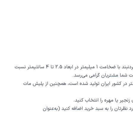
گردنبند عشق کد 6489 از جنس استیل ضدزنگ و ضد حساسیت با رنگ ثابت توسط زیورآلات نگار طراحی و ساخته شده است. این گردنبند با ضخامت 1 میلیمتر در ابعاد 2.5 تا 4 سانتیمتر نسبت
 6489 ظرافت و دقت ساخت و برش آن است، این محصول با روش برش لیزری با دقت 2 دهم میلیمتر در کشور ایران تولید شده است، همچنین از پلیش مات
نجیر یا مهره را انتخاب کنید.
د نظرتان را به سبد خرید اضافه کنید (به‌عنوان‌