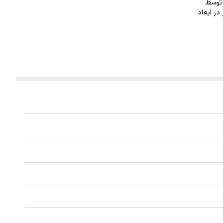
ت توسط
. این گردنبند با ضخامت 1 میلیمتر در ابعاد