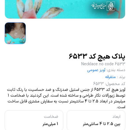
پلاک هیچ کد 6533
Necklace no code 6533
دسته بندی
:
آویز عمومی
برند
:
متفرقه
کد محصول
:
6533
آویز هیچ کد 6533 از جنس استیل ضدزنگ و ضد حساسیت با رنگ ثابت
توسط زیورآلات نگار طراحی و ساخته شده است. این گردنبند با ضخامت 1
میلیمتر در ابعاد 2.5 تا 4 سانتیمتر نسبت به سفارش مشتری قابل ساخت
است.
ابعاد
ضخامت
بین 2.5 تا 4 سانتی‌متر
1 میلی‌متر