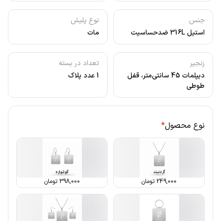
جنس
نوع پلیش
استیل 316L ضدحساسیت
مات
زنجیر
تعداد در بسته
دیپلمات 45 سانتی‌متر، قفل
1 عدد پلاک
طوطی
نوع محصول
*
249,000
تومان
398,000
تومان