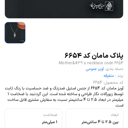
پلاک مامان کد 6654
Mother&#39 s necklace code 6654
دسته بندی
:
آویز عمومی
برند
:
متفرقه
کد محصول
:
6654
آویز مامان کد 6654 از جنس استیل ضدزنگ و ضد حساسیت با رنگ ثابت
توسط زیورآلات نگار طراحی و ساخته شده است. این گردنبند با ضخامت 1
میلیمتر در ابعاد 2.5 تا 4 سانتیمتر نسبت به سفارش مشتری قابل ساخت
است.
ابعاد
ضخامت
بین 2.5 تا 4 سانتی‌متر
1 میلی‌متر