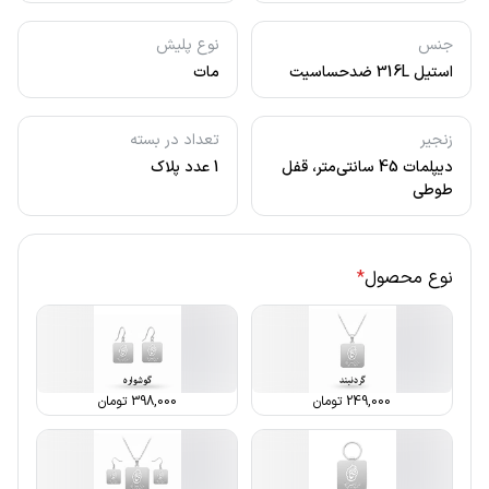
جنس
نوع پلیش
استیل 316L ضدحساسیت
مات
زنجیر
تعداد در بسته
دیپلمات 45 سانتی‌متر، قفل
1 عدد پلاک
طوطی
نوع محصول
*
249,000
تومان
398,000
تومان