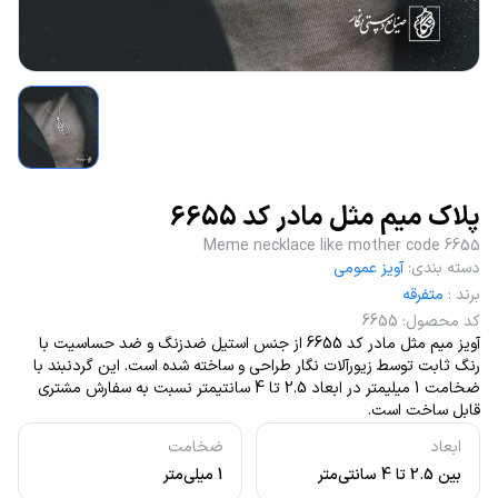
پلاک میم مثل مادر کد 6655
Meme necklace like mother code 6655
دسته بندی
:
آویز عمومی
برند
:
متفرقه
کد محصول
:
6655
آویز میم مثل مادر کد 6655 از جنس استیل ضدزنگ و ضد حساسیت با
رنگ ثابت توسط زیورآلات نگار طراحی و ساخته شده است. این گردنبند با
ضخامت 1 میلیمتر در ابعاد 2.5 تا 4 سانتیمتر نسبت به سفارش مشتری
قابل ساخت است.
ابعاد
ضخامت
بین 2.5 تا 4 سانتی‌متر
1 میلی‌متر