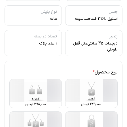
جنس
نوع پلیش
استیل 316L ضدحساسیت
مات
زنجیر
تعداد در بسته
دیپلمات 45 سانتی‌متر، قفل
1 عدد پلاک
طوطی
نوع محصول
*
249,000
تومان
398,000
تومان