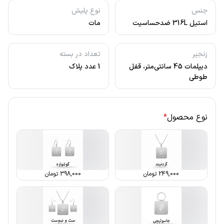
جنس
نوع پلیش
استیل 316L ضدحساسیت
مات
زنجیر
تعداد در بسته
دیپلمات 45 سانتی‌متر، قفل
1 عدد پلاک
طوطی
نوع محصول
*
249,000
تومان
398,000
تومان