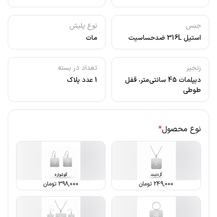
جنس
نوع پلیش
استیل 316L ضدحساسیت
مات
زنجیر
تعداد در بسته
دیپلمات 45 سانتی‌متر، قفل
1 عدد پلاک
طوطی
نوع محصول
*
249,000
تومان
398,000
تومان