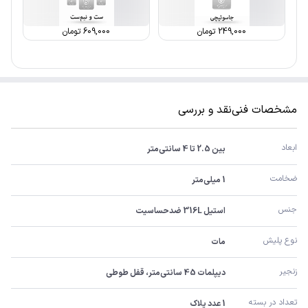
249,000
تومان
609,000
تومان
مشخصات فنی
نقد و بررسی
ابعاد
بین 2.5 تا 4 سانتی‌متر
ضخامت
1 میلی‌متر
جنس
استیل 316L ضدحساسیت
نوع پلیش
مات
زنجیر
دیپلمات 45 سانتی‌متر، قفل طوطی
تعداد در بسته
1 عدد پلاک