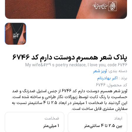
پلاک شعر همسرم دوستت دارم کد 6746
My wife&#39 s poetry necklace, I love you, code 6746
دسته بندی
:
آویز شعر
برند
:
اکبر بهادرنام
کد محصول
:
6746
آویز شعر همسرم دوستت دارم کد 6746 از جنس استیل ضدزنگ و ضد
حساسیت با رنگ ثابت توسط زیورآلات نگار طراحی و ساخته شده است.
این گردنبند با ضخامت 1 میلیمتر در ابعاد 2.5 تا 4 سانتیمتر نسبت به
سفارش مشتری قابل ساخت است.
ابعاد
ضخامت
بین 2.5 تا 4 سانتی‌متر
1 میلی‌متر