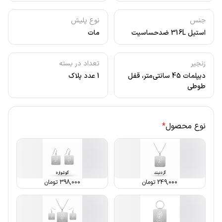
جنس
نوع پلیش
استیل 316L ضدحساسیت
مات
زنجیر
تعداد در بسته
دیپلمات 45 سانتی‌متر، قفل
1 عدد پلاک
طوطی
نوع محصول
*
249,000
تومان
398,000
تومان