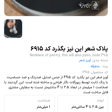
پلاک شعر این نیز بگذرد کد 6915
Necklace of poetry, this will also pass, code 6915
دسته بندی
:
آویز شعر
برند
:
متفرقه
کد محصول
:
6915
آویز شعر این نیز بگذرد کد 6915 از جنس استیل ضدزنگ و ضد حساسیت
با رنگ ثابت توسط زیورآلات نگار طراحی و ساخته شده است. این گردنبند با
ضخامت 1 میلیمتر در ابعاد 2.5 تا 4 سانتیمتر نسبت به سفارش مشتری
قابل ساخت است.
ابعاد
ضخامت
بین 2.5 تا 4 سانتی‌متر
1 میلی‌متر