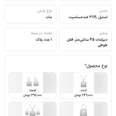
جنس
نوع پلیش
استیل 316L ضدحساسیت
مات
زنجیر
تعداد در بسته
دیپلمات 45 سانتی‌متر، قفل
1 عدد پلاک
طوطی
نوع محصول
*
249,000
تومان
398,000
تومان