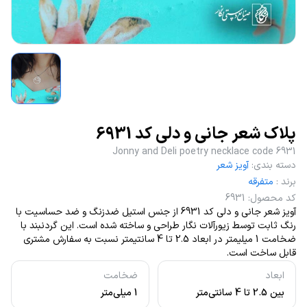
پلاک شعر جانی و دلی کد 6931
Jonny and Deli poetry necklace code 6931
دسته بندی
:
آویز شعر
برند
:
متفرقه
کد محصول
:
6931
آویز شعر جانی و دلی کد 6931 از جنس استیل ضدزنگ و ضد حساسیت با
رنگ ثابت توسط زیورآلات نگار طراحی و ساخته شده است. این گردنبند با
ضخامت 1 میلیمتر در ابعاد 2.5 تا 4 سانتیمتر نسبت به سفارش مشتری
قابل ساخت است.
ابعاد
ضخامت
بین 2.5 تا 4 سانتی‌متر
1 میلی‌متر