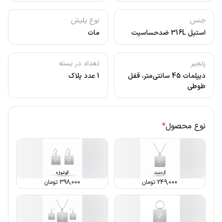
جنس
نوع پلیش
استیل 316L ضدحساسیت
مات
زنجیر
تعداد در بسته
دیپلمات 45 سانتی‌متر، قفل
1 عدد پلاک
طوطی
نوع محصول
*
249,000
تومان
398,000
تومان