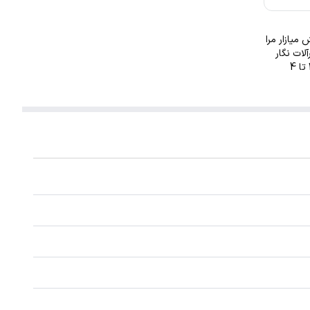
میازار مرا
لات نگار
طراحی و ساخته شده است. این گردنبند با ضخامت 1 میلیمتر در ابعاد 2.5 تا 4