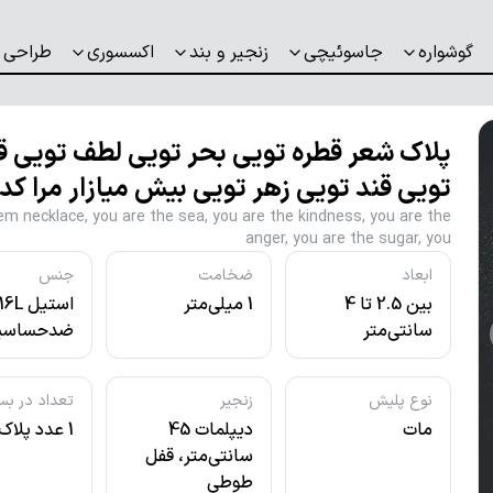
گوشواره
جاسوئیچی
زنجیر و بند
اکسسوری
طراحی 
پلاک شعر قطره تویی بحر تویی لطف تویی ق
تویی قند تویی زهر تویی بیش میازار مرا کد 7062
m necklace, you are the sea, you are the kindness, you are the
anger, you are the sugar, you
ابعاد
ضخامت
جنس
بین 2.5 تا 4
1 میلی‌متر
استیل L
سانتی‌متر
ضدحساسی
نوع پلیش
زنجیر
تعداد در بس
مات
دیپلمات 45
1 عدد پلاک
سانتی‌متر، قفل
طوطی