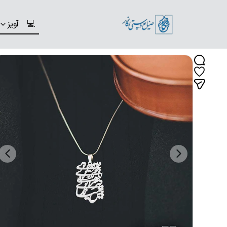
💻
آویز