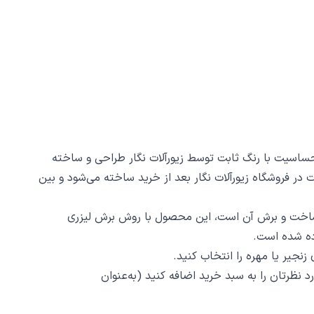
ر تویی بیش میازار مرا کد 7062 از جنس استیل ضدزنگ و ضد حساسیت با رنگ ثابت توسط زیورآلات نگار طراحی و ساخته
 ساخت است. تمام محصولات در فروشگاه زیورآلات نگار بعد از خرید ساخته می‌شود و بین
 تویی لطف تویی قهر تویی قند تویی زهر تویی بیش میازار مرا کد 7062 ظرافت و دقت ساخت و برش آن است، این محصول با روش برش لیزری
نجیر یا مهره را انتخاب کنید.
د نظرتان را به سبد خرید اضافه کنید (به‌عنوان‌