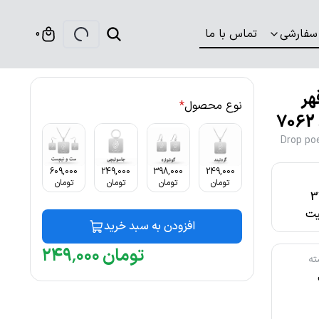
سفارشی
تماس با ما
0
هر
نوع محصول
*
Drop poe
609,000
249,000
398,000
249,000
تومان
تومان
تومان
تومان
316
ت
افزودن به سبد خرید
تومان
۰۰۰
٬
۲۴۹
ته