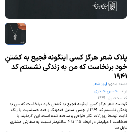
پلاک شعر هرگز کسی اینگونه فجیع به کشتنِ
خود برنخاست که من به زندگی نشستم کد
1941
دسته بندی
:
آویز شعر
برند
:
حسین حیدری
کد محصول
:
1941
گردنبند شعر هرگز کسی اینگونه فجیع به کشتنِ خود برنخاست که من به
زندگی نشستم کد 1941 از جنس استیل ضدزنگ و ضد حساسیت با رنگ
ثابت توسط زیورآلات نگار طراحی و ساخته شده است. این گردنبند با
ضخامت 1 میلیمتر در ابعاد 2.5 تا 4 سانتیمتر نسبت به سفارش مشتری
قابل سا