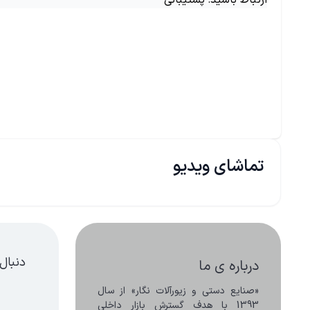
ارتباط باشید: پشتیبانی
تماشای ویدیو
دنبال
درباره ی ما
«صنایع دستی و زیورآلات نگار» از سال 
1393 با هدف گسترش بازار داخلی 