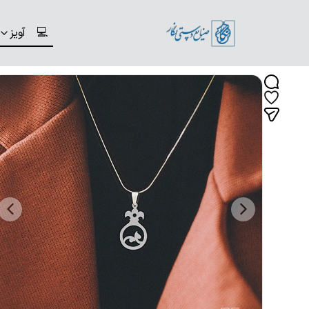
💻
آویز