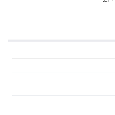
. این گردنبند با ضخامت 1 میلیمتر در ابعاد