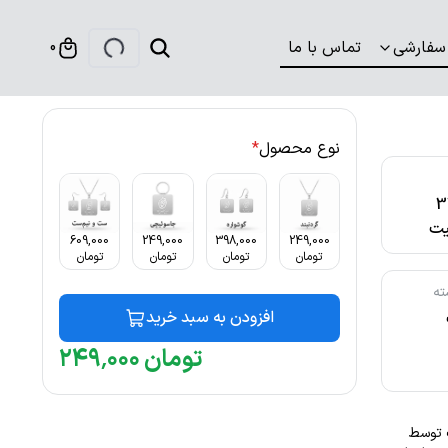
سفارشی
تماس با ما
0
نوع محصول
*
316
ت
609,000
249,000
398,000
249,000
تومان
تومان
تومان
تومان
ته
افزودن به سبد خرید
تومان
۰۰۰
٬
۲۴۹
بت توسط