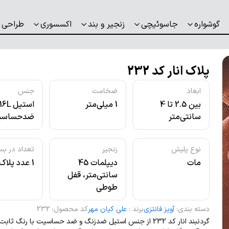
گوشواره
جاسوئیچی
زنجیر و بند
اکسسوری
طراحی 
پلاک انار کد 232
ابعاد
ضخامت
جنس
بین 2.5 تا 4
1 میلی‌متر
استیل L
سانتی‌متر
ضدحساسی
نوع پلیش
زنجیر
تعداد در بس
مات
دیپلمات 45
1 عدد پلاک
سانتی‌متر، قفل
طوطی
دسته بندی
:
آویز فانتزی
برند
:
علی کیان مهر
کد محصول
:
232
گردنبند انار کد 232 از جنس استیل ضدزنگ و ضد حساسیت با رنگ ثا