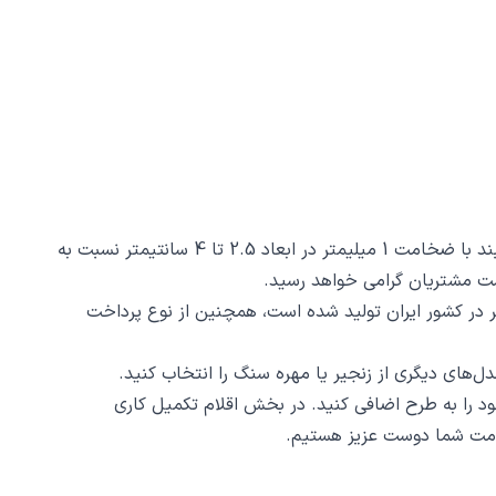
گردنبند انار کد 232 از جنس استیل ضدزنگ و ضد حساسیت با رنگ ثابت توسط زیورآلات نگار طراحی و ساخته شده است. این گردنبند با ضخامت 1 میلیمتر در ابعاد 2.5 تا 4 سانتیمتر نسبت به
 232 ظرافت و دقت ساخت و برش آن است، این محصول با روش برش لیزری و دقت 2 دهم میلیمتر در کشور ایران تولید شده است، همچنین از نوع پرداخت
د را به طرح اضافی کنید. در بخش اقلام تکمیل کاری
 خدمت شما دوست عزیز هستیم.