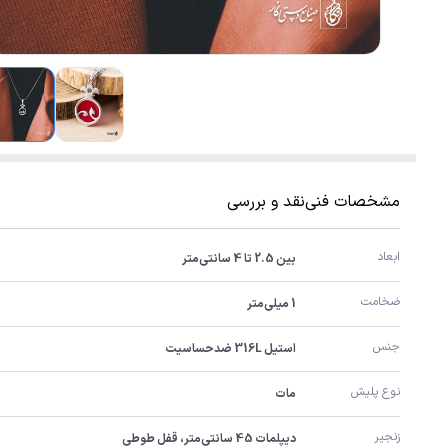
مشخصات فنی
نقد و بررسی
ابعاد
بین 2.5 تا 4 سانتی‌متر
ضخامت
1 میلی‌متر
جنس
استیل 316L ضدحساسیت
نوع پلیش
مات
زنجیر
دیپلمات 45 سانتی‌متر، قفل طوطی