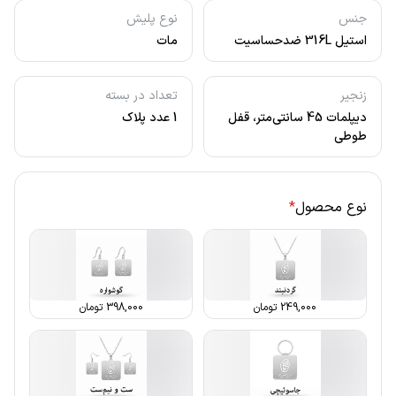
جنس
نوع پلیش
استیل 316L ضدحساسیت
مات
زنجیر
تعداد در بسته
دیپلمات 45 سانتی‌متر، قفل
1 عدد پلاک
طوطی
نوع محصول
*
249,000
تومان
398,000
تومان