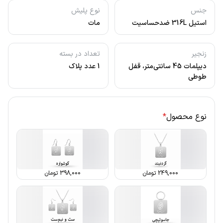
جنس
نوع پلیش
استیل 316L ضدحساسیت
مات
زنجیر
تعداد در بسته
دیپلمات 45 سانتی‌متر، قفل
1 عدد پلاک
طوطی
نوع محصول
*
249,000
تومان
398,000
تومان