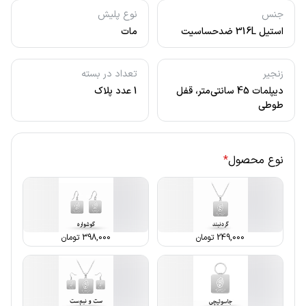
جنس
نوع پلیش
استیل 316L ضدحساسیت
مات
زنجیر
تعداد در بسته
دیپلمات 45 سانتی‌متر، قفل
1 عدد پلاک
طوطی
نوع محصول
*
249,000
تومان
398,000
تومان