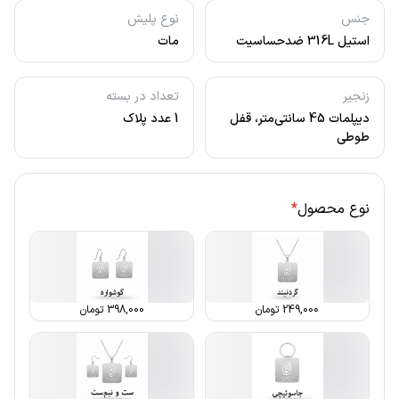
جنس
نوع پلیش
استیل 316L ضدحساسیت
مات
زنجیر
تعداد در بسته
دیپلمات 45 سانتی‌متر، قفل
1 عدد پلاک
طوطی
نوع محصول
*
249,000
تومان
398,000
تومان