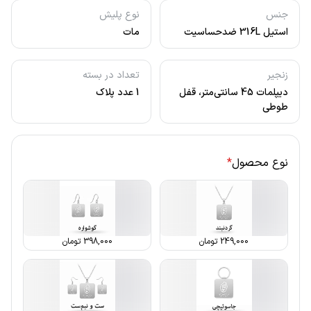
جنس
نوع پلیش
استیل 316L ضدحساسیت
مات
زنجیر
تعداد در بسته
دیپلمات 45 سانتی‌متر، قفل
1 عدد پلاک
طوطی
نوع محصول
*
249,000
تومان
398,000
تومان