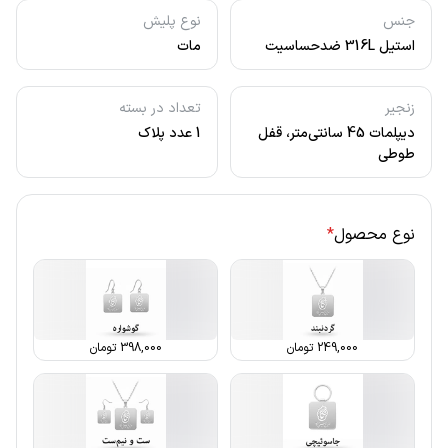
جنس
نوع پلیش
استیل 316L ضدحساسیت
مات
زنجیر
تعداد در بسته
دیپلمات 45 سانتی‌متر، قفل
1 عدد پلاک
طوطی
نوع محصول
*
249,000
تومان
398,000
تومان