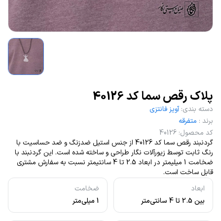
پلاک رقص سما کد 40126
دسته بندی
:
آویز فانتزی
برند
:
متفرقه
کد محصول
:
40126
گردنبند رقص سما کد 40126 از جنس استیل ضدزنگ و ضد حساسیت با
رنگ ثابت توسط زیورآلات نگار طراحی و ساخته شده است. این گردنبند با
ضخامت 1 میلیمتر در ابعاد 2.5 تا 4 سانتیمتر نسبت به سفارش مشتری
قابل ساخت است.
ابعاد
ضخامت
بین 2.5 تا 4 سانتی‌متر
1 میلی‌متر