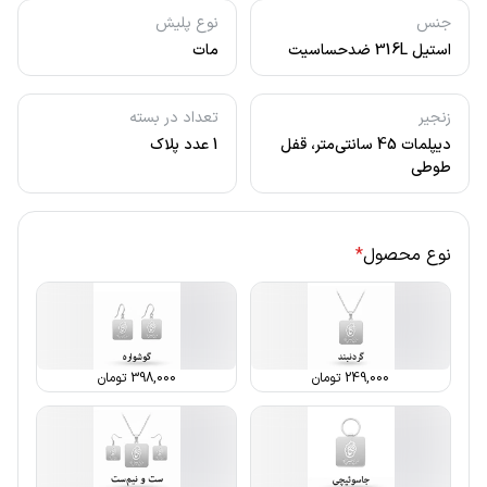
جنس
نوع پلیش
استیل 316L ضدحساسیت
مات
زنجیر
تعداد در بسته
دیپلمات 45 سانتی‌متر، قفل
1 عدد پلاک
طوطی
نوع محصول
*
249,000
تومان
398,000
تومان