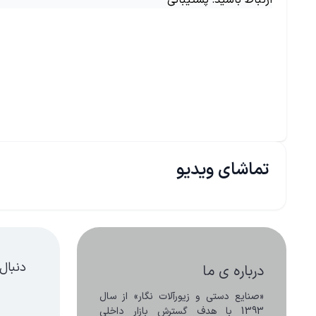
ارتباط باشید: پشتیبانی
تماشای ویدیو
دنبال
درباره ی ما
«صنایع دستی و زیورآلات نگار» از سال 
1393 با هدف گسترش بازار داخلی 