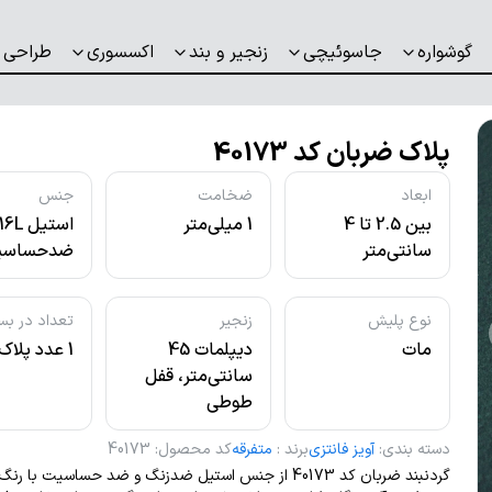
گوشواره
جاسوئیچی
زنجیر و بند
اکسسوری
طراحی 
پلاک ضربان کد 40173
ابعاد
ضخامت
جنس
بین 2.5 تا 4
1 میلی‌متر
استیل L
سانتی‌متر
ضدحساسی
نوع پلیش
زنجیر
تعداد در بس
مات
دیپلمات 45
1 عدد پلاک
سانتی‌متر، قفل
طوطی
دسته بندی
:
آویز فانتزی
برند
:
متفرقه
کد محصول
:
40173
گردنبند ضربان کد 40173 از جنس استیل ضدزنگ و ضد حساسیت با ر