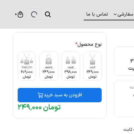
سفارشی
تماس با ما
0
نوع محصول
*
316
ت
609,000
249,000
398,000
249,000
تومان
تومان
تومان
تومان
ته
افزودن به سبد خرید
تومان
۰۰۰
٬
۲۴۹
نگ ثابت