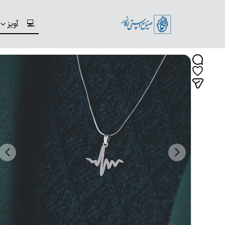
💻
آویز