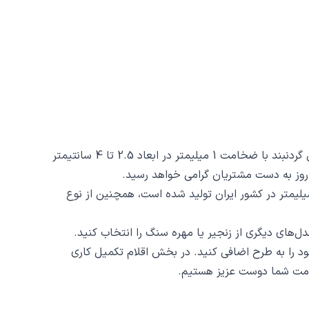
گردنبند ضربان کد 40173 از جنس استیل ضدزنگ و ضد حساسیت با رنگ ثابت توسط زیورآلات نگار طراحی و ساخته شده است. این گردنبند با ضخامت 1 میلیمتر در ابعاد 2.5 تا 4 سانتیمتر
نبند ضربان کد 40173 ظرافت و دقت ساخت و برش آن است، این محصول با روش برش لیزری و دقت 2 دهم میلیمتر در کشور ایران تولید شده است، همچنین از نوع
د را به طرح اضافی کنید. در بخش اقلام تکمیل کاری
 خدمت شما دوست عزیز هستیم.