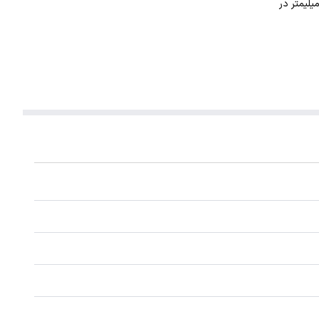
ورآلات نگار طراحی و ساخته شده است. این گردنبند با ضخامت 1 میلیمتر در