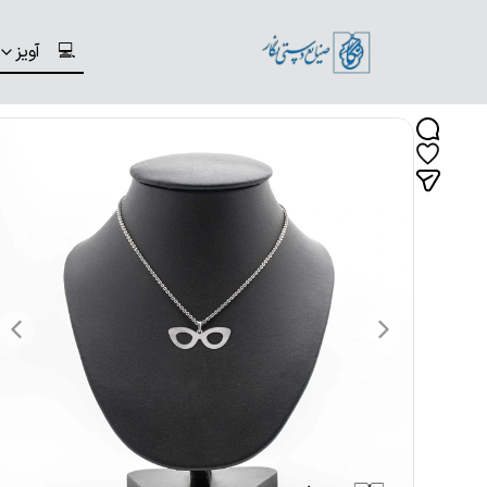
💻
آویز