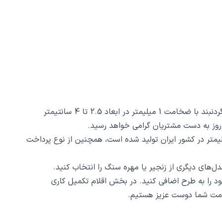
گردنبند عینک کد 40191 از جنس استیل ضدزنگ و ضد حساسیت با رنگ ثابت توسط زیورآلات نگار طراحی و ساخته شده است. این گردنبند با ضخامت 1 میلیمتر در ابعاد 2.5 تا 4 سانتیمتر
د عینک کد 40191 ظرافت و دقت ساخت و برش آن است، این محصول با روش برش لیزری و دقت 2 دهم میلیمتر در کشور ایران تولید شده است، همچنین از نوع پرداخت
د را به طرح اضافی کنید. در بخش اقلام تکمیل کاری
 خدمت شما دوست عزیز هستیم.