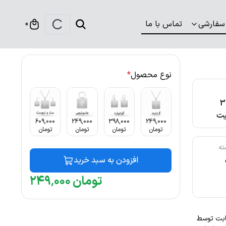
سفارشی
تماس با ما
0
نوع محصول
*
316
ت
609,000
249,000
398,000
249,000
تومان
تومان
تومان
تومان
ته
افزودن به سبد خرید
تومان
۰۰۰
٬
۲۴۹
گ ثابت توسط