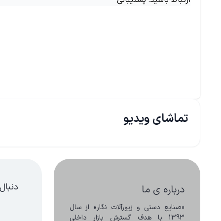
ارتباط باشید: پشتیبانی
تماشای ویدیو
دنبال
درباره ی ما
«صنایع دستی و زیورآلات نگار» از سال 
1393 با هدف گسترش بازار داخلی 