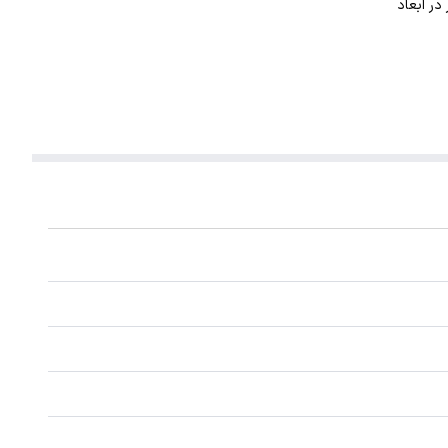
. این گردنبند با ضخامت 1 میلیمتر در ابعاد