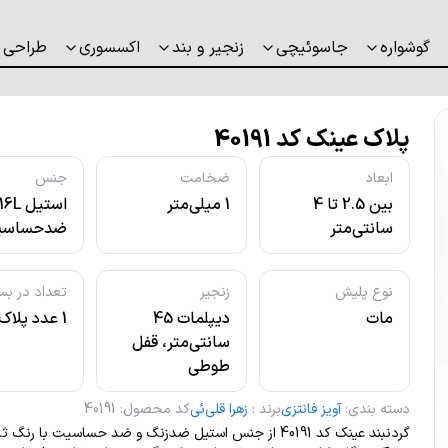
گوشواره
جاسوئیچی
زنجیر و بند
اکسسوری
طراحی 
پلاک عینک کد 40191
ابعاد
ضخامت
جنس
بین 2.5 تا 4
1 میلی‌متر
استیل L
سانتی‌متر
ضدحساسی
نوع پلیش
زنجیر
تعداد در بس
مات
دیپلمات 45
1 عدد پلاک
سانتی‌متر، قفل
طوطی
دسته بندی
:
آویز فانتزی
برند
:
زهرا قلی‌ئی
کد محصول
:
40191
گردنبند عینک کد 40191 از جنس استیل ضدزنگ و ضد حساسیت با رن