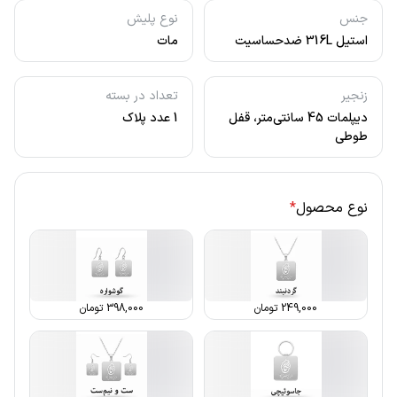
جنس
نوع پلیش
استیل 316L ضدحساسیت
مات
زنجیر
تعداد در بسته
دیپلمات 45 سانتی‌متر، قفل
1 عدد پلاک
طوطی
نوع محصول
*
249,000
تومان
398,000
تومان