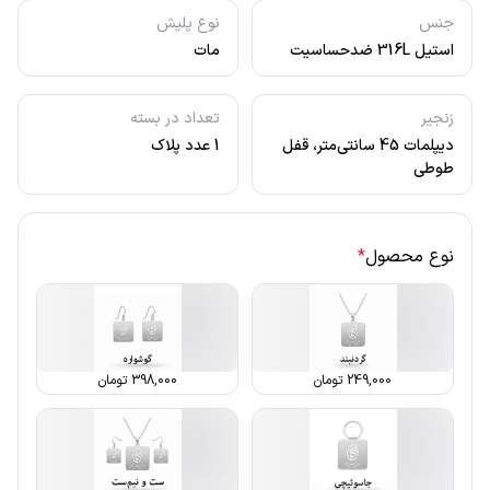
جنس
نوع پلیش
استیل 316L ضدحساسیت
مات
زنجیر
تعداد در بسته
دیپلمات 45 سانتی‌متر، قفل
1 عدد پلاک
طوطی
نوع محصول
*
249,000
تومان
398,000
تومان