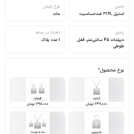
جنس
نوع پلیش
استیل 316L ضدحساسیت
مات
زنجیر
تعداد در بسته
دیپلمات 45 سانتی‌متر، قفل
1 عدد پلاک
طوطی
نوع محصول
*
249,000
تومان
398,000
تومان