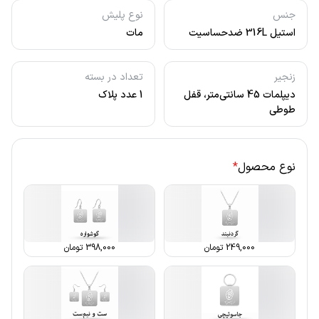
جنس
نوع پلیش
استیل 316L ضدحساسیت
مات
زنجیر
تعداد در بسته
دیپلمات 45 سانتی‌متر، قفل
1 عدد پلاک
طوطی
نوع محصول
*
249,000
تومان
398,000
تومان