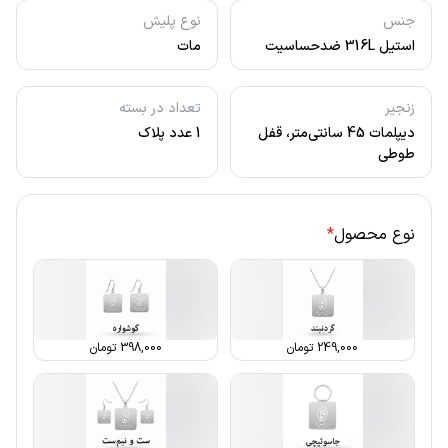
جنس
نوع پلیش
استیل 316L ضدحساسیت
مات
زنجیر
تعداد در بسته
دیپلمات 45 سانتی‌متر، قفل
1 عدد پلاک
طوطی
نوع محصول
*
249,000
تومان
398,000
تومان