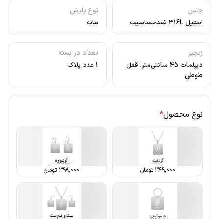
جنس
نوع پلیش
استیل 316L ضدحساسیت
مات
زنجیر
تعداد در بسته
دیپلمات 45 سانتی‌متر، قفل
1 عدد پلاک
طوطی
نوع محصول
*
249,000
تومان
398,000
تومان