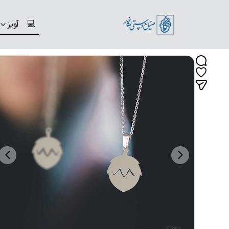
💻
آویز