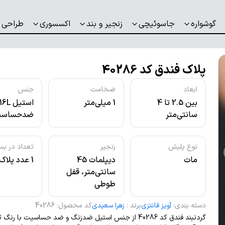
گوشواره
جاسوئیچی
زنجیر و بند
اکسسوری
طراحی 
پلاک فندق کد 40286
ابعاد
ضخامت
جنس
بین 2.5 تا 4
1 میلی‌متر
استیل L
سانتی‌متر
ضدحساسی
نوع پلیش
زنجیر
تعداد در بس
مات
دیپلمات 45
1 عدد پلاک
سانتی‌متر، قفل
طوطی
دسته بندی
:
آویز فانتزی
برند
:
زهرا سعیدی
کد محصول
:
40286
گردنبند فندق کد 40286 از جنس استیل ضدزنگ و ضد حساسیت با ر