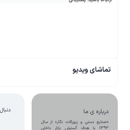
ارتباط باشید: پشتیبانی
تماشای ویدیو
دنبال
درباره ی ما
«صنایع دستی و زیورآلات نگار» از سال 
1393 با هدف گسترش بازار داخلی 