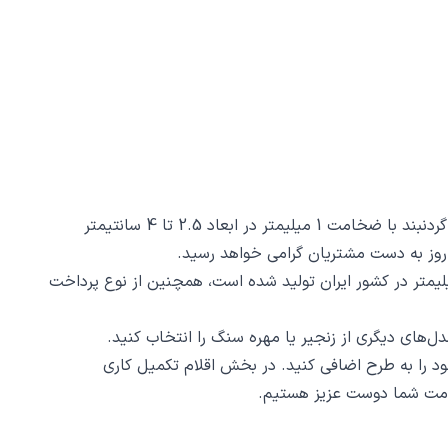
گردنبند فندق کد 40286 از جنس استیل ضدزنگ و ضد حساسیت با رنگ ثابت توسط زیورآلات نگار طراحی و ساخته شده است. این گردنبند با ضخامت 1 میلیمتر در ابعاد 2.5 تا 4 سانتیمتر
بند فندق کد 40286 ظرافت و دقت ساخت و برش آن است، این محصول با روش برش لیزری و دقت 2 دهم میلیمتر در کشور ایران تولید شده است، همچنین از نوع پرداخت
د را به طرح اضافی کنید. در بخش اقلام تکمیل کاری
 خدمت شما دوست عزیز هستیم.