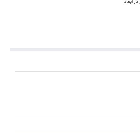
. این گردنبند با ضخامت 1 میلیمتر در ابعاد