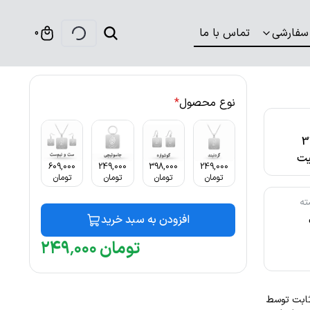
سفارشی
تماس با ما
0
نوع محصول
*
316
ت
609,000
249,000
398,000
249,000
تومان
تومان
تومان
تومان
ته
افزودن به سبد خرید
تومان
۰۰۰
٬
۲۴۹
نگ ثابت توسط