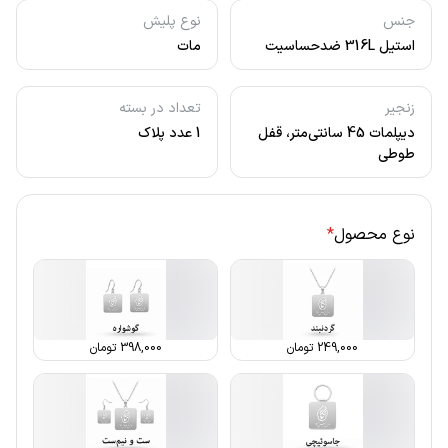
جنس
نوع پلیش
استیل 316L ضدحساسیت
مات
زنجیر
تعداد در بسته
دیپلمات 45 سانتی‌متر، قفل
1 عدد پلاک
طوطی
نوع محصول
*
249,000
تومان
398,000
تومان