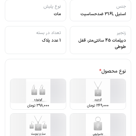
جنس
نوع پلیش
استیل 316L ضدحساسیت
مات
زنجیر
تعداد در بسته
دیپلمات 45 سانتی‌متر، قفل
1 عدد پلاک
طوطی
نوع محصول
*
249,000
تومان
398,000
تومان