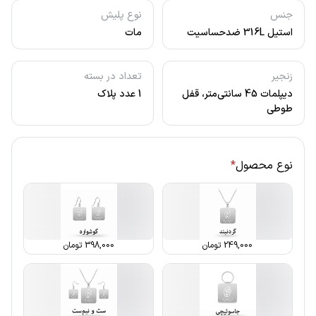
جنس
نوع پلیش
استیل 316L ضدحساسیت
مات
زنجیر
تعداد در بسته
دیپلمات 45 سانتی‌متر، قفل
1 عدد پلاک
طوطی
نوع محصول
*
249,000
تومان
398,000
تومان