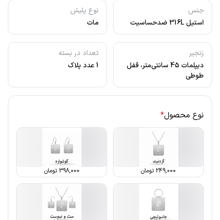
جنس
نوع پلیش
استیل 316L ضدحساسیت
مات
زنجیر
تعداد در بسته
دیپلمات 45 سانتی‌متر، قفل
1 عدد پلاک
طوطی
نوع محصول
*
249,000
تومان
398,000
تومان