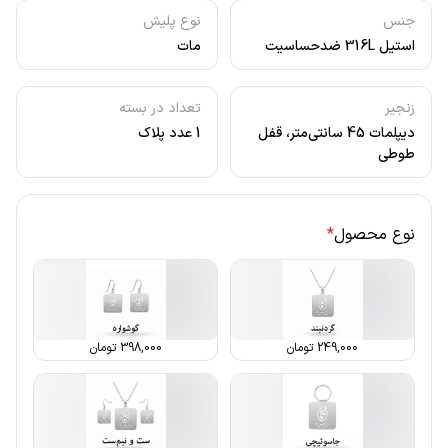
جنس
نوع پلیش
استیل 316L ضدحساسیت
مات
زنجیر
تعداد در بسته
دیپلمات 45 سانتی‌متر، قفل
1 عدد پلاک
طوطی
نوع محصول
*
249,000
تومان
398,000
تومان