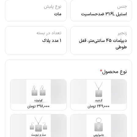
جنس
نوع پلیش
استیل 316L ضدحساسیت
مات
زنجیر
تعداد در بسته
دیپلمات 45 سانتی‌متر، قفل
1 عدد پلاک
طوطی
نوع محصول
*
249,000
تومان
398,000
تومان