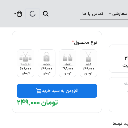
سفارشی
تماس با ما
0
نوع محصول
*
316
ت
609,000
249,000
398,000
249,000
تومان
تومان
تومان
تومان
ته
افزودن به سبد خرید
تومان
۰۰۰
٬
۲۴۹
 ثابت توسط