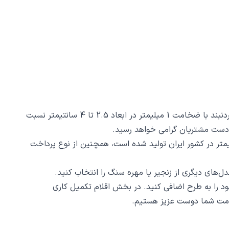
گردنبند ماه کد 40426 از جنس استیل ضدزنگ و ضد حساسیت با رنگ ثابت توسط زیورآلات نگار طراحی و ساخته شده است. این گردنبند با ضخامت 1 میلیمتر در ابعاد 2.5 تا 4 سانتیمتر نسبت
ماه کد 40426 ظرافت و دقت ساخت و برش آن است، این محصول با روش برش لیزری و دقت 2 دهم میلیمتر در کشور ایران تولید شده است، همچنین از نوع پرداخت
د را به طرح اضافی کنید. در بخش اقلام تکمیل کاری
 خدمت شما دوست عزیز هستیم.