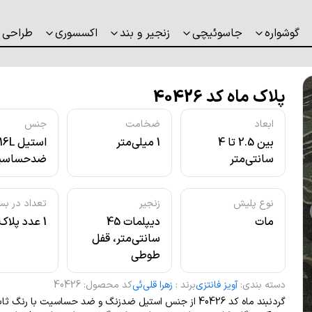
گوشواره
جاسوئیچی
زنجیر و بند
اکسسوری
طراحی 
پلاک ماه کد 40426
ابعاد
ضخامت
جنس
بین 2.5 تا 4
1 میلی‌متر
استیل L
سانتی‌متر
ضدحساسی
نوع پلیش
زنجیر
تعداد در بس
مات
دیپلمات 45
1 عدد پلاک
سانتی‌متر، قفل
طوطی
دسته بندی
:
آویز فانتزی
برند
:
زهرا قلی‌ئی
کد محصول
:
40426
گردنبند ماه کد 40426 از جنس استیل ضدزنگ و ضد حساسیت با رنگ