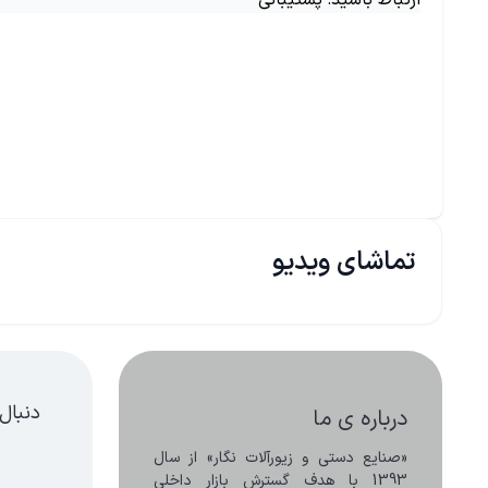
ارتباط باشید: پشتیبانی
تماشای ویدیو
دنبال
درباره ی ما
«صنایع دستی و زیورآلات نگار» از سال 
1393 با هدف گسترش بازار داخلی 