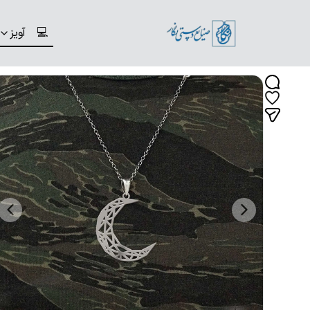
💻
آویز