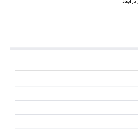
. این گردنبند با ضخامت 1 میلیمتر در ابعاد