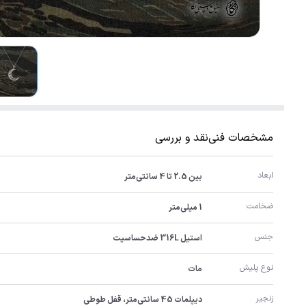
مشخصات فنی
نقد و بررسی
ابعاد
بین 2.5 تا 4 سانتی‌متر
ضخامت
1 میلی‌متر
جنس
استیل 316L ضدحساسیت
نوع پلیش
مات
زنجیر
دیپلمات 45 سانتی‌متر، قفل طوطی