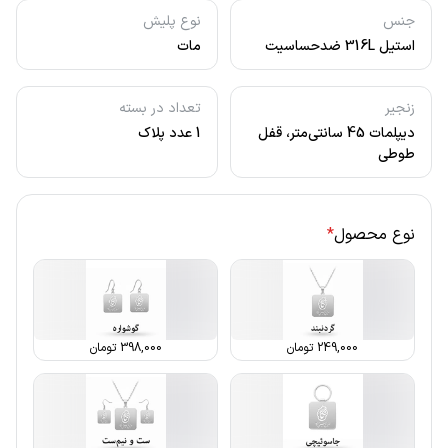
جنس
نوع پلیش
استیل 316L ضدحساسیت
مات
زنجیر
تعداد در بسته
دیپلمات 45 سانتی‌متر، قفل
1 عدد پلاک
طوطی
نوع محصول
*
249,000
تومان
398,000
تومان