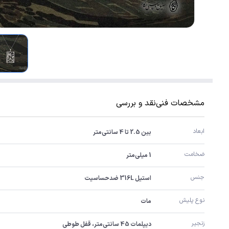
مشخصات فنی
نقد و بررسی
ابعاد
بین 2.5 تا 4 سانتی‌متر
ضخامت
1 میلی‌متر
جنس
استیل 316L ضدحساسیت
نوع پلیش
مات
زنجیر
دیپلمات 45 سانتی‌متر، قفل طوطی