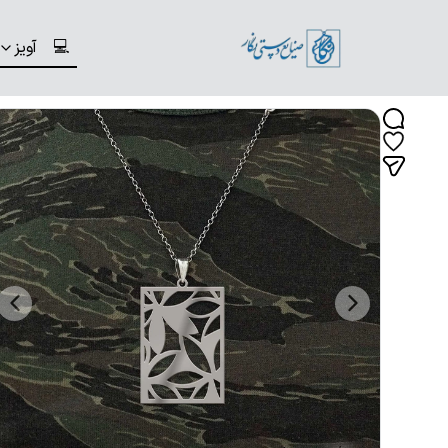
💻
آویز