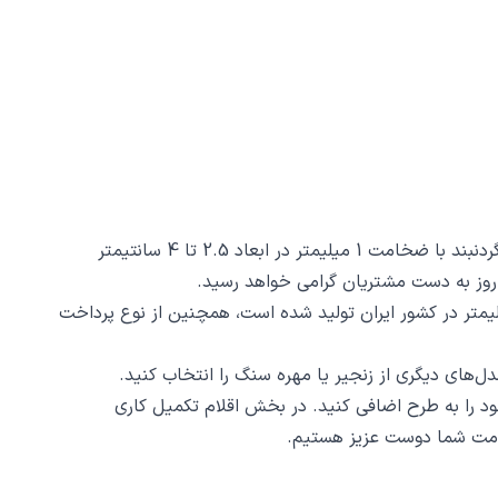
گردنبند برگ کد 40443 از جنس استیل ضدزنگ و ضد حساسیت با رنگ ثابت توسط زیورآلات نگار طراحی و ساخته شده است. این گردنبند با ضخامت 1 میلیمتر در ابعاد 2.5 تا 4 سانتیمتر
د برگ کد 40443 ظرافت و دقت ساخت و برش آن است، این محصول با روش برش لیزری و دقت 2 دهم میلیمتر در کشور ایران تولید شده است، همچنین از نوع پرداخت
د را به طرح اضافی کنید. در بخش اقلام تکمیل کاری
 خدمت شما دوست عزیز هستیم.