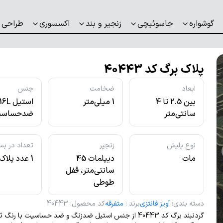
گوشواره
جاسوئیچی
زنجیر و بند
اکسسوری
طراحی 
پلاک برگ کد 40443
ابعاد
ضخامت
جنس
بین 2.5 تا 4
1 میلی‌متر
استیل L
سانتی‌متر
ضدحساسی
نوع پلیش
زنجیر
تعداد در بس
مات
دیپلمات 45
1 عدد پلاک
سانتی‌متر، قفل
طوطی
دسته بندی
:
آویز فانتزی
برند
:
متفرقه
کد محصول
:
40443
گردنبند برگ کد 40443 از جنس استیل ضدزنگ و ضد حساسیت با ر