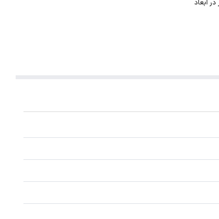
. این گردنبند با ضخامت 1 میلیمتر در ابعاد