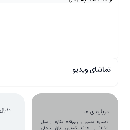
ارتباط باشید: پشتیبانی
تماشای ویدیو
دنبال
درباره ی ما
«صنایع دستی و زیورآلات نگار» از سال 
1393 با هدف گسترش بازار داخلی 