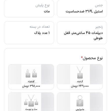
جنس
نوع پلیش
استیل 316L ضدحساسیت
مات
زنجیر
تعداد در بسته
دیپلمات 45 سانتی‌متر، قفل
1 عدد پلاک
طوطی
نوع محصول
*
249,000
تومان
398,000
تومان