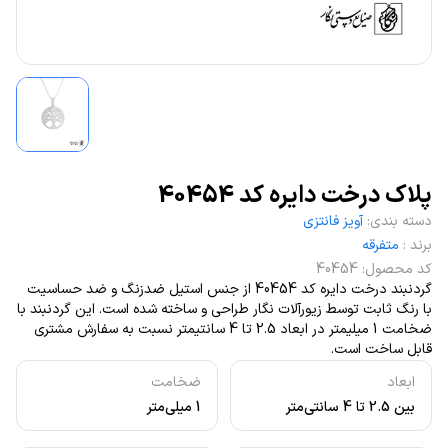
پلاک درخت دایره کد 40454
دسته بندی
:
آویز فانتزی
برند
:
متفرقه
کد محصول
:
40454
گردنبند درخت دایره کد 40454 از جنس استیل ضدزنگ و ضد حساسیت
با رنگ ثابت توسط زیورآلات نگار طراحی و ساخته شده است. این گردنبند با
ضخامت 1 میلیمتر در ابعاد 2.5 تا 4 سانتیمتر نسبت به سفارش مشتری
قابل ساخت است.
ابعاد
ضخامت
بین 2.5 تا 4 سانتی‌متر
1 میلی‌متر