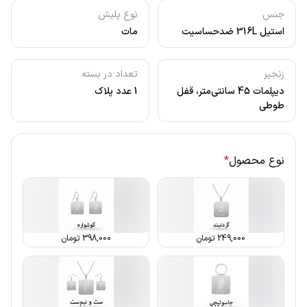
جنس
نوع پلیش
استیل 316L ضدحساسیت
مات
زنجیر
تعداد در بسته
دیپلمات 45 سانتی‌متر، قفل
1 عدد پلاک
طوطی
نوع محصول
*
249,000
تومان
398,000
تومان