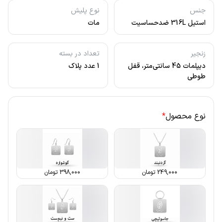
جنس
نوع پلیش
استیل 316L ضدحساسیت
مات
زنجیر
تعداد در بسته
دیپلمات 45 سانتی‌متر، قفل
1 عدد پلاک
طوطی
نوع محصول
*
249,000
تومان
398,000
تومان