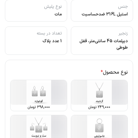
جنس
نوع پلیش
استیل 316L ضدحساسیت
مات
زنجیر
تعداد در بسته
دیپلمات 45 سانتی‌متر، قفل
1 عدد پلاک
طوطی
نوع محصول
*
249,000
تومان
398,000
تومان