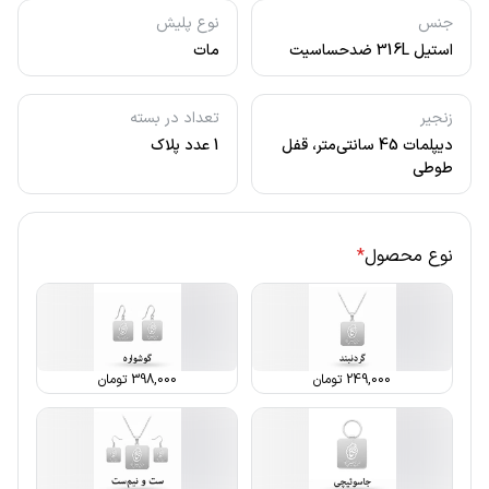
جنس
نوع پلیش
استیل 316L ضدحساسیت
مات
زنجیر
تعداد در بسته
دیپلمات 45 سانتی‌متر، قفل
1 عدد پلاک
طوطی
نوع محصول
*
249,000
تومان
398,000
تومان