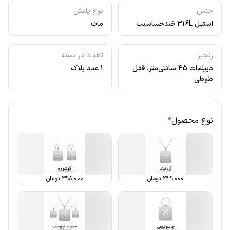
جنس
نوع پلیش
استیل 316L ضدحساسیت
مات
زنجیر
تعداد در بسته
دیپلمات 45 سانتی‌متر، قفل
1 عدد پلاک
طوطی
نوع محصول
*
249,000
تومان
398,000
تومان