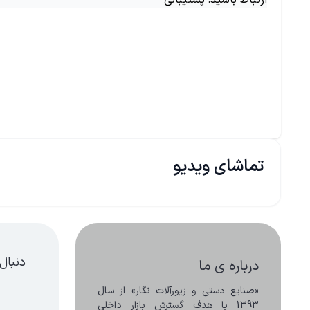
ارتباط باشید: پشتیبانی
تماشای ویدیو
دنبال
درباره ی ما
«صنایع دستی و زیورآلات نگار» از سال 
1393 با هدف گسترش بازار داخلی 