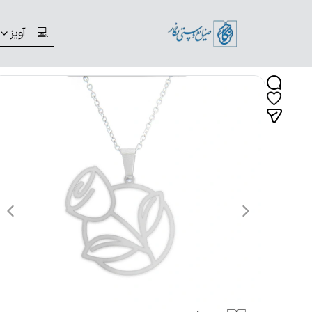
💻
آویز