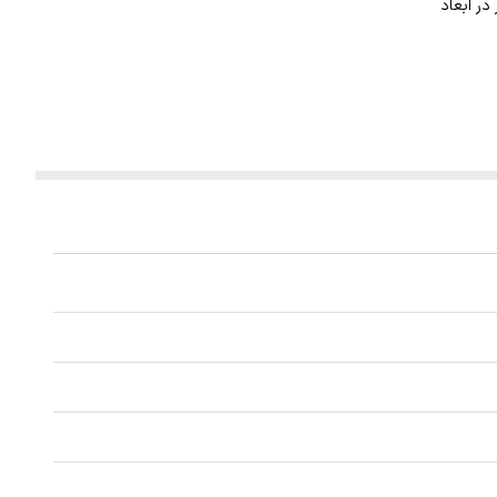
. این گردنبند با ضخامت 1 میلیمتر در ابعاد