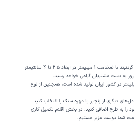
گردنبند گل رز کد 40526 از جنس استیل ضدزنگ و ضد حساسیت با رنگ ثابت توسط زیورآلات نگار طراحی و ساخته شده است. این گردنبند با ضخامت 1 میلیمتر در ابعاد 2.5 تا 4 سانتیمتر
ند گل رز کد 40526 ظرافت و دقت ساخت و برش آن است، این محصول با روش برش لیزری و دقت 2 دهم میلیمتر در کشور ایران تولید شده است، همچنین از نوع
د را به طرح اضافی کنید. در بخش اقلام تکمیل کاری
 خدمت شما دوست عزیز هستیم.