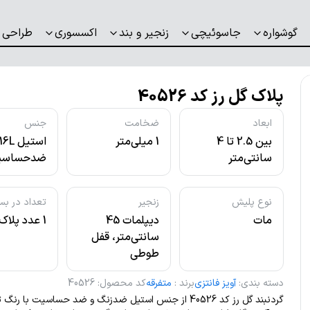
گوشواره
جاسوئیچی
زنجیر و بند
اکسسوری
طراحی 
پلاک گل رز کد 40526
ابعاد
ضخامت
جنس
بین 2.5 تا 4
1 میلی‌متر
استیل L
سانتی‌متر
ضدحساسی
نوع پلیش
زنجیر
تعداد در بس
مات
دیپلمات 45
1 عدد پلاک
سانتی‌متر، قفل
طوطی
دسته بندی
:
آویز فانتزی
برند
:
متفرقه
کد محصول
:
40526
گردنبند گل رز کد 40526 از جنس استیل ضدزنگ و ضد حساسیت با 