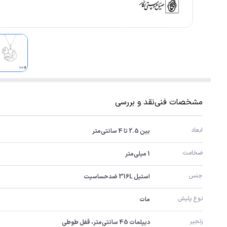
مشخصات فنی
نقد و بررسی
ابعاد
بین 2.5 تا 4 سانتی‌متر
ضخامت
1 میلی‌متر
جنس
استیل 316L ضدحساسیت
نوع پلیش
مات
زنجیر
دیپلمات 45 سانتی‌متر، قفل طوطی