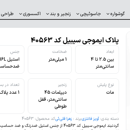
گوشواره
جاسوئیچی
زنجیر و بند
اکسسوری
طراحی 
پلاک ایموجی سیبیل کد 40563
ابعاد
ضخامت
جنس
بین 2.5 تا 4
1 میلی‌متر
استیل L
سانتی‌متر
ضدحساسی
نوع پلیش
زنجیر
تعداد در بس
مات
دیپلمات 45
1 عدد پلاک
سانتی‌متر، قفل
طوطی
دسته بندی
:
آویز فانتزی
برند
:
زهرا قلی‌ئی
کد محصول
:
40563
گردنبند ایموجی سیبیل کد 40563 از جنس استیل ضدزنگ و ضد ح