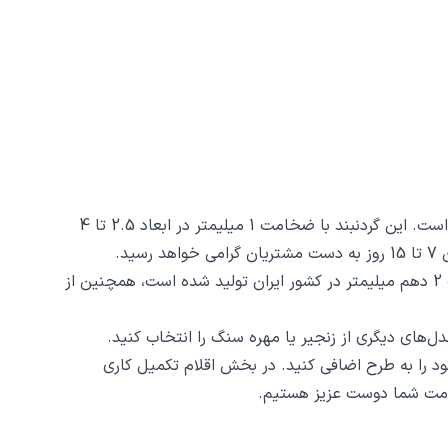
گردنبند ایموجی سیبیل کد 40563 از جنس استیل ضدزنگ و ضد حساسیت با رنگ ثابت توسط زیورآلات نگار طراحی و ساخته شده است. این گردنبند با ضخامت 1 میلیمتر در ابعاد 2.5 تا 4
د.
از دیگر مشخصات گردنبند ایموجی سیبیل کد 40563 ظرافت و دقت ساخت و برش آن است، این محصول با روش برش لیزری و دقت 2 دهم میلیمتر در کشور ایران تولید شده است، همچنین از
د را به طرح اضافی کنید. در بخش اقلام تکمیل کاری
 خدمت شما دوست عزیز هستیم.