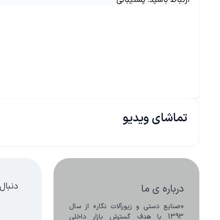
ارتباط باشید: پشتیبانی
تماشای ویدیو
دنبال
درباره ی ما
«صنایع دستی و زیورآلات نگار» از سال 
1393 با هدف گسترش بازار داخلی 