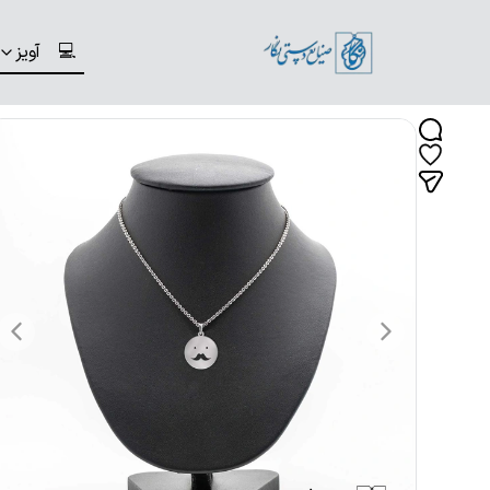
💻
آویز