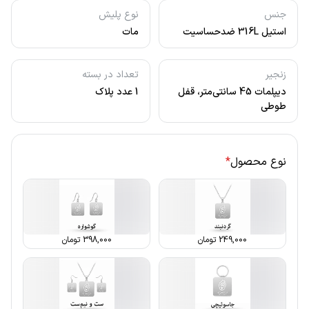
جنس
نوع پلیش
استیل 316L ضدحساسیت
مات
زنجیر
تعداد در بسته
دیپلمات 45 سانتی‌متر، قفل
1 عدد پلاک
طوطی
نوع محصول
*
249,000
تومان
398,000
تومان